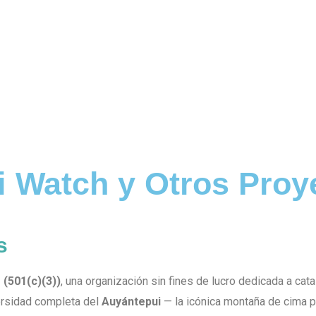
i Watch y Otros Proy
s
s
(501(c)(3))
, una organización sin fines de lucro dedicada a cat
versidad completa del
Auyántepui
— la icónica montaña de cima p